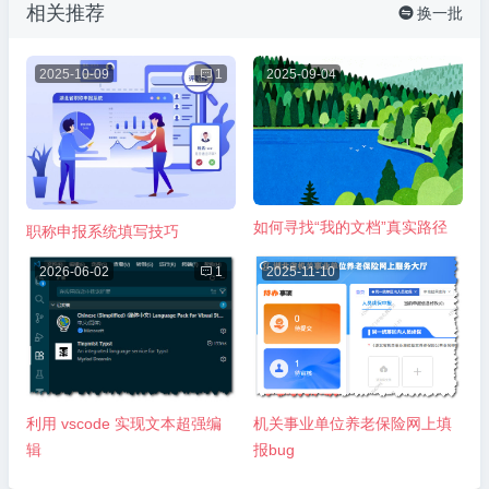
相关推荐
换一批

2025-10-09

1
2025-09-04
如何寻找“我的文档”真实路径
职称申报系统填写技巧
2026-06-02

1
2025-11-10
机关事业单位养老保险网上填
利用 vscode 实现文本超强编
报bug
辑