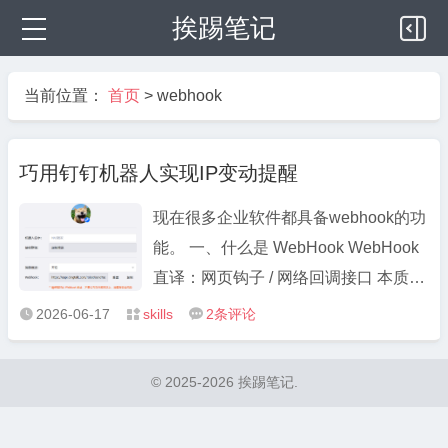
挨踢笔记
当前位置：
首页
>
webhook
巧用钉钉机器人实现IP变动提醒
现在很多企业软件都具备webhook的功
能。 一、什么是 WebHook WebHook
直译：网页钩子 / 网络回调接口 本质：
一套反向推送机制，让两个系统自动实
2026-06-17
skills
2
条评论



时互通数据，不用你反复刷新、轮询查
询。 1、传统模式（轮询）：你每隔几
© 2025-2026 挨踢笔记.
分钟主动打开网站刷新，看有没有新消
息（主动查询，浪费资源 ...