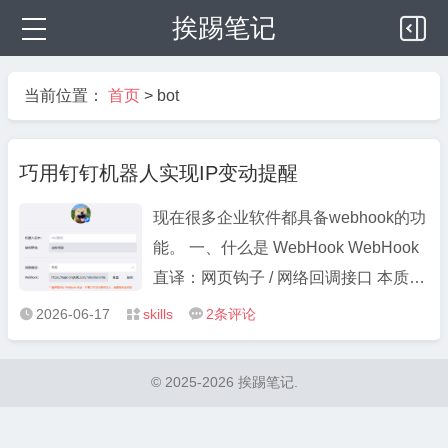
挨踢笔记
当前位置：
首页
>
bot
巧用钉钉机器人实现IP变动提醒
现在很多企业软件都具备webhook的功
能。 一、什么是 WebHook WebHook
直译：网页钩子 / 网络回调接口 本质：
一套反向推送机制，让两个系统自动实
2026-06-17
skills
2
条评论



时互通数据，不用你反复刷新、轮询查
询。 1、传统模式（轮询）：你每隔几
© 2025-2026 挨踢笔记.
分钟主动打开网站刷新，看有没有新消
息（主动查询，浪费资源 ...