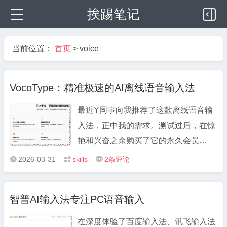
挨踢笔记
当前位置：
首页
>
voice
VocoType：精准极速的AI离线语音输入法
最近Y同事向我推荐了这款离线语音输
入法，正中我的需求。测试过后，在惊
艳和兴奋之余购买了它的永久会员
（38rmb）。vocotype语音输入法，只
2026-03-31
skills
2
条评论



有pc版，专为注重隐私和效率的专业人
士打造，所有识别均在本地完成，无惧
智普AI输入法专注PC语音输入
断网，不上传任何数据。 这个软件有个
好处，就是可以在没有网络的设备里 ...
在深度体验了百度输入法、讯飞输入法