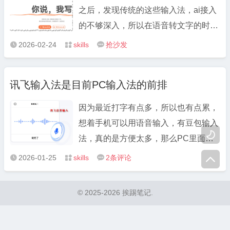
之后，发现传统的这些输入法，ai接入
的不够深入，所以在语音转文字的时候
体验很差。前面胡老师曾说讯飞输入法
2026-02-24
skills
抢沙发



比较好用，那是因为和百度输入法相
比，是强了很多，但是形如豆包输入法
讯飞输入法是目前PC输入法的前排
的文字输出效果，还是有些差距。最近
通过搜索了解到很多智能体都在致 ...
因为最近打字有点多，所以也有点累，
想着手机可以用语音输入，有豆包输入

法，真的是方便太多，那么PC里面是
不是也可以用语音输入呢？于是继续关
2026-01-25
skills
2
条评论




注了豆包输入法，但截止到2026年1月
25日为止，豆包只是上架了安卓和苹果
© 2025-2026 挨踢笔记.
的输入法，PC输入法是有计划的，尽
请期待中… 于是胡老师测试了 ...