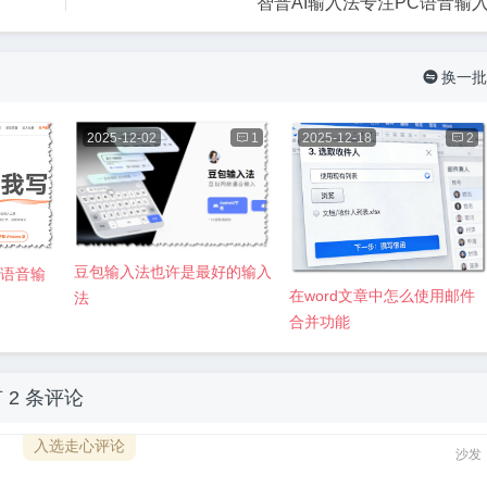
智普AI输入法专注PC语音输
换一批

2025-12-02

1
2025-12-18

2
豆包输入法也许是最好的输入
C语音输
在word文章中怎么使用邮件
法
合并功能
有
2 条评论
入选走心评论
沙发