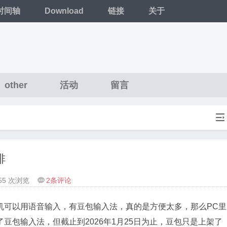
时间轴
Download
链接
关于
other
活动
留言

排
355 次浏览
2
条评论

机可以用语音输入，有豆包输入法，真的是方便太多，那么PC里
豆包输入法，但截止到2026年1月25日为止，豆包只是上架了