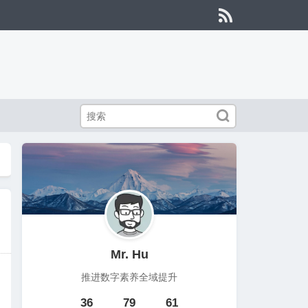


Mr. Hu
推进数字素养全域提升
36
79
61