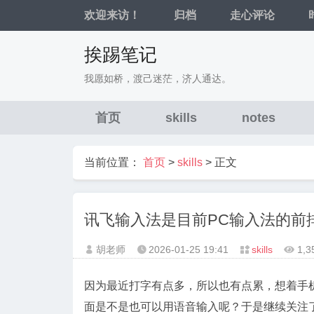
欢迎来访！
归档
走心评论
挨踢笔记
我愿如桥，渡己迷茫，济人通达。
首页
skills
notes
当前位置：
首页
>
skills
> 正文
讯飞输入法是目前PC输入法的前
胡老师
2026-01-25
19:41
skills
1,




因为最近打字有点多，所以也有点累，想着手
面是不是也可以用语音输入呢？于是继续关注了