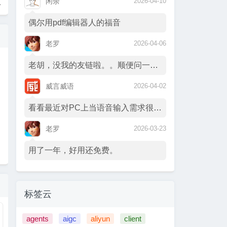
入
闲余
2026-04-10
偶尔用pdf编辑器人的福音
老罗
2026-04-06
老胡，没我的友链啦。。顺便问一下你的订阅…
威言威语
2026-04-02
看看最近对PC上当语音输入需求很强哈 :…
老罗
2026-03-23
用了一年，好用还免费。
标签云
agents
aigc
aliyun
client