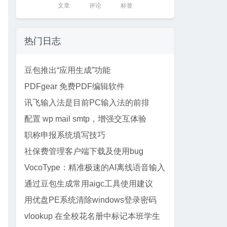
文章
评论
标签
热门日志
豆包推出“应用生成”功能
PDFgear 免费PDF编辑软件
讯飞输入法是目前PC输入法的前排
配置 wp mail smtp，增强交互体验
职称申报系统填写技巧
社保费管理客户端下载及使用bug
VocoType：精准极速的AI离线语音输入
法
通过豆包生成常用aigc工具使用建议
用优盘PE系统清除windows登录密码
vlookup 在全校花名册中标记本班学生