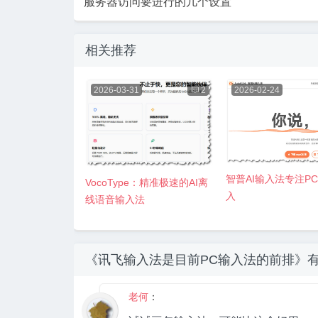
服务器访问要进行的几个设置
相关推荐
2026-03-31

2
2026-02-24
智普AI输入法专注P
VocoType：精准极速的AI离
入
线语音输入法
《讯飞输入法是目前PC输入法的前排》
老何
：