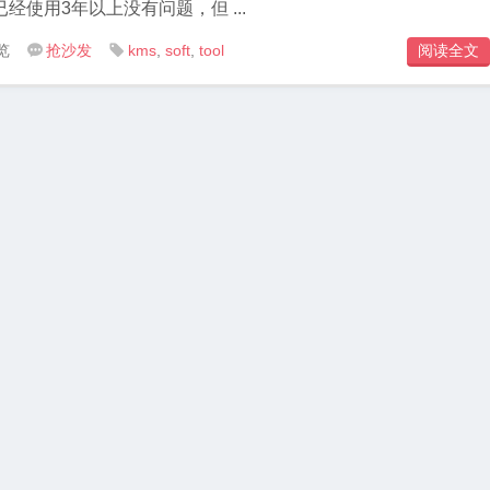
经使用3年以上没有问题，但 ...
览
抢沙发
kms
,
soft
,
tool
阅读全文

