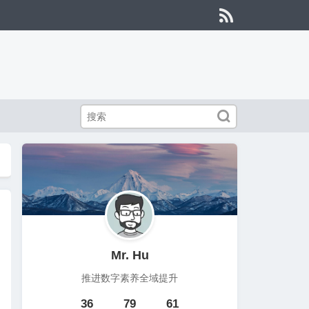


Mr. Hu
推进数字素养全域提升
36
79
61