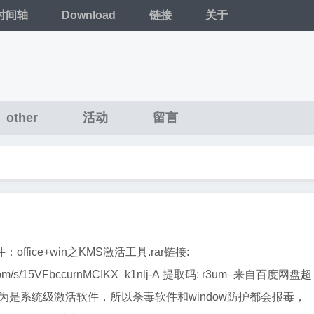
时间轴
Download
链接
关于
other
活动
留言
ffice+win之KMS激活工具.rar链接:
du.com/s/15VFbccurnMCIKX_k1nlj-A 提取码: r3um–来自百度网盘超