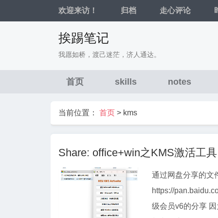
欢迎来访！
归档
走心评论
挨踢笔记
我愿如桥，渡己迷茫，济人通达。
首页
skills
notes
当前位置：
首页
>
kms
Share: office+win之KMS激活工具
通过网盘分享的文件：o
https://pan.bai
级会员v6的分享 因为是系统级激活软件，所以杀毒软件和window防护都会报毒，