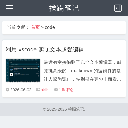
挨踢笔记
当前位置：
首页
>
code
利用 vscode 实现文本超强编辑
最近有幸接触到了几个文本编辑器，感
觉挺高级的。markdown 的编辑真的是
让人叹为观止，特别是在豆包上面看到
生成的文本使用了这个格式，也就突然
2026-06-02
skills
1条评论



觉得它之所以流行的原因，真的是非常
强大。 但是它也有很强的局限性… 所
© 2025-2026 挨踢笔记.
以我先后接触了 marktext 和 typstify 两
个软件，可以说是解决 ...