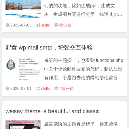
们的的功能，比如生成ppt，生成文
本，生成图片等进行分类，描述其功能
上的特长，比如简单易用，比如有收费
2025-07-03
skills
抢沙发



限制等，最后再给出使用建议。（可能
需要多次对话） 工具类型工具名称核心
配置 wp mail smtp，增强交互体验
功能特长优势收费限制应用商店表现教
育场景适配度使用建议PPT 生 ...
威哥的主题换上，也看到 functions.php
中关于评论邮件回复的代码，测试后没
有作用。于是跑去他的网站给他留言，
并且当天就收到了效果，所以我怀疑他
2025-07-01
skills
4
条评论



跟我一样都是由邮件app并开启了通知
的。 后台配置里面选择安装插件，搜索
weisay theme is beautiful and classic
wp mail smtp 会出现小鸟图标的插件，
名字有点长，但 ...
威言威语的主题真是绝了，越来越像