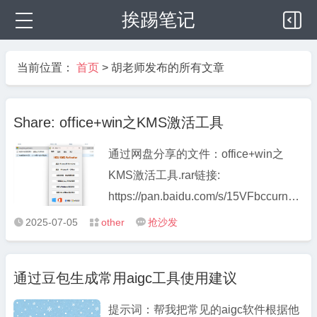
挨踢笔记
当前位置：
首页
>
胡老师发布的所有文章
Share: office+win之KMS激活工具
通过网盘分享的文件：office+win之
KMS激活工具.rar链接:
https://pan.baidu.com/s/15VFbccurnMCIK
A 提取码: r3um–来自百度网盘超级会员
2025-07-05
other
抢沙发



v6的分享 因为是系统级激活软件，所
以杀毒软件和window防护都会报毒，
通过豆包生成常用aigc工具使用建议
胡老师亲测好用，已经使用3年以上没
有问题，但 ...
提示词：帮我把常见的aigc软件根据他